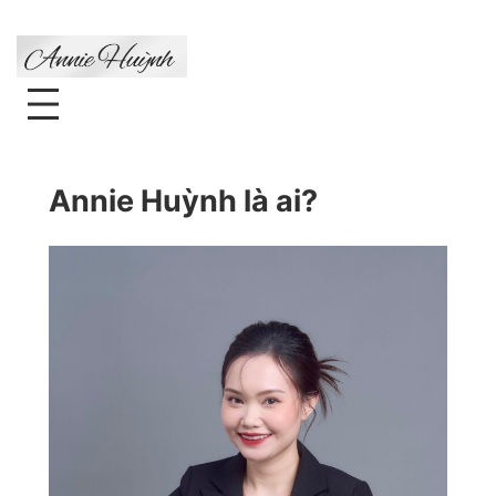
Skip
to
content
Annie Huỳnh l
à
ai?