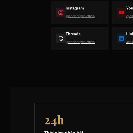
Instagram
Yo
@anniehuynh.official
@ann
Threads
Lin
@anniehuynh.official
anni
24h
Thời gian phản hồi