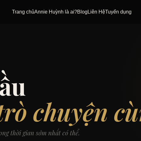
Trang chủ
Annie Huỳnh là ai?
Blog
Liên Hệ
Tuyển dụng
đầu
trò chuyện cù
ong thời gian sớm nhất có thể.