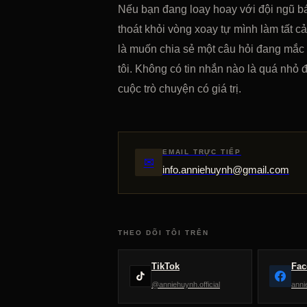
Nếu bạn đang loay hoay với đội ngũ 
thoát khỏi vòng xoay tự mình làm tất c
là muốn chia sẻ một câu hỏi đang mắc k
tôi. Không có tin nhắn nào là quá nhỏ 
cuộc trò chuyện có giá trị.
EMAIL TRỰC TIẾP
✉
info.anniehuynh@gmail.com
THEO DÕI TÔI TRÊN
TikTok
Fac
@anniehuynh.official
anni