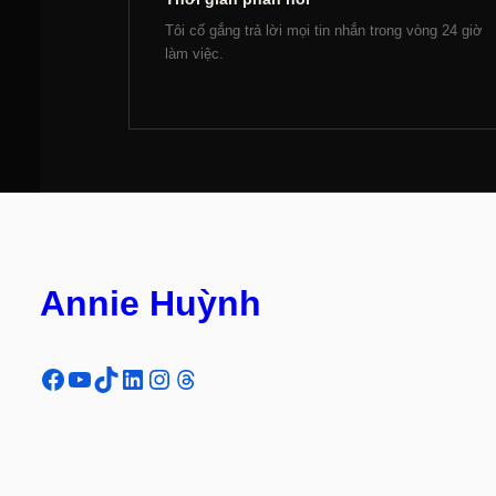
Tôi cố gắng trả lời mọi tin nhắn trong vòng 24 giờ
làm việc.
Annie Huỳnh
Facebook
YouTube
TikTok
LinkedIn
Instagram
Threads