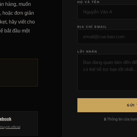
HỌ VÀ TÊN
bán hàng, muốn
ả, hoặc đơn giản
ẹt, hãy viết cho
ĐỊA CHỈ EMAIL
để bắt đầu một
LỜI NHẮN
GỬI 
ebook
🔒 Thông tin của bạ
ehuynh.official