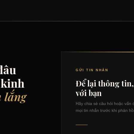
đâu
GỬI TIN NHẮN
 kinh
Để lại thông tin, 
với bạn
 lắng
Hãy chia sẻ câu hỏi hoặc vấn 
mọi tin nhắn trước khi phản hồi