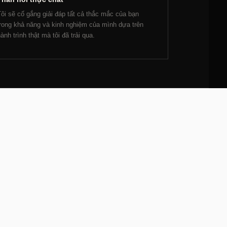
ôi sẽ cố gắng giải đáp tất cả thắc mắc của bạn
rong khả năng và kinh nghiệm của mình dựa trên
ành trình thật mà tôi đã trải qua.