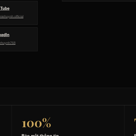
uTube
iehuynh.official
kedIn
ehuynh768
100%
Bảo mật thông tin