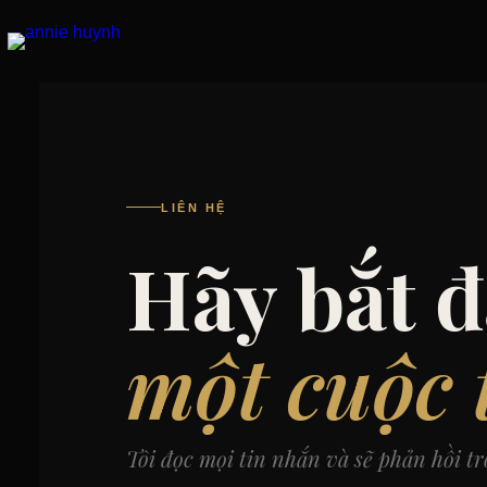
Skip
to
content
LIÊN HỆ
Hãy bắt 
một cuộc 
Tôi đọc mọi tin nhắn và sẽ phản hồi tr