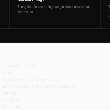
Thông tin của bạn không bao giờ được chia sẻ với
T
bên thứ ba.
t
h
Annie Huỳnh là ai?
Blog
Buoi Zoom Lam Chu Nang Suat
Lam Chu Nang Suat – Cam nang mien phi
Liên hệ
Trang chủ
Tuyển dụng