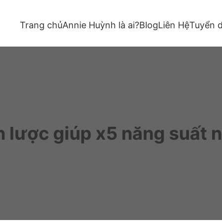
Trang chủ
Annie Huỳnh là ai?
Blog
Liên Hệ
Tuyển 
n lược giúp x5 năng suất 