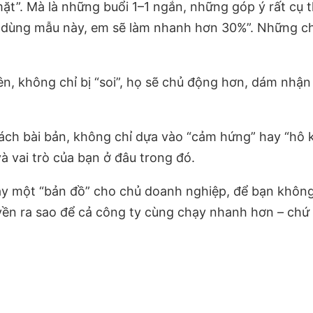
mặt”. Mà là những buổi 1–1 ngắn, những góp ý rất cụ
m dùng mẫu này, em sẽ làm nhanh hơn 30%”. Những ch
, không chỉ bị “soi”, họ sẽ chủ động hơn, dám nhận 
ch bài bản, không chỉ dựa vào “cảm hứng” hay “hô kh
 và vai trò của bạn ở đâu trong đó.
 xây một “bản đồ” cho chủ doanh nghiệp, để bạn khôn
uyền ra sao để cả công ty cùng chạy nhanh hơn – chứ