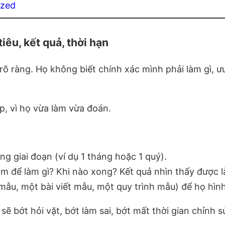
ized
iêu, kết quả, thời hạn
 ràng. Họ không biết chính xác mình phải làm gì, ưu t
p, vì họ vừa làm vừa đoán.
ong giai đoạn (ví dụ 1 tháng hoặc 1 quý).
Làm để làm gì? Khi nào xong? Kết quả nhìn thấy được l
mẫu, một bài viết mẫu, một quy trình mẫu) để họ hìn
 sẽ bớt hỏi vặt, bớt làm sai, bớt mất thời gian chỉnh