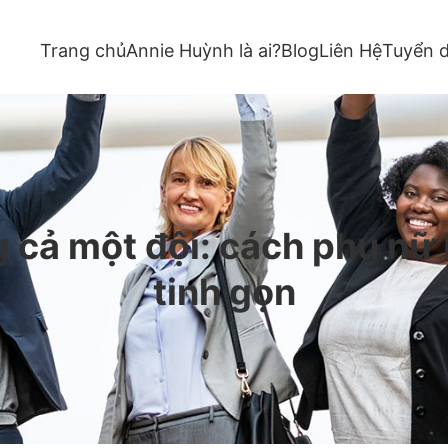
Trang chủ
Annie Huỳnh là ai?
Blog
Liên Hệ
Tuyển 
 cả một đội: cách phụ nữ
tinh gọn