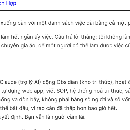
ch Hợp
i xuống bàn với một danh sách việc dài bằng cả một
 làm hết ngần ấy việc. Câu trả lời thẳng: tôi không l
ội chuyên gia ảo, để một người có thể làm được việc 
Claude (trợ lý AI) cộng Obsidian (kho tri thức), hoạt
 tự dựng web app, viết SOP, hệ thống hoá tri thức, s
hống và đòn bẩy, không phải bằng số người và số vố
hể bắt đầu, vì rào cản đã thấp hơn bao giờ hết.
uyết định. Bạn vẫn là người cầm lái.