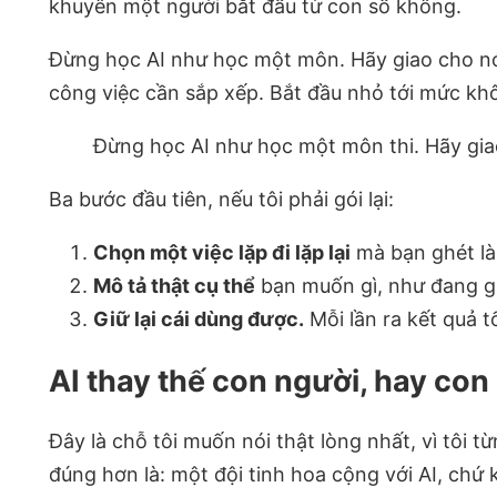
khuyên một người bắt đầu từ con số không.
Đừng học AI như học một môn. Hãy giao cho nó 
công việc cần sắp xếp. Bắt đầu nhỏ tới mức khô
Đừng học AI như học một môn thi. Hãy gia
Ba bước đầu tiên, nếu tôi phải gói lại:
Chọn một việc lặp đi lặp lại
mà bạn ghét là
Mô tả thật cụ thể
bạn muốn gì, như đang gi
Giữ lại cái dùng được.
Mỗi lần ra kết quả t
AI thay thế con người, hay con
Đây là chỗ tôi muốn nói thật lòng nhất, vì tôi t
đúng hơn là: một đội tinh hoa cộng với AI, chứ 