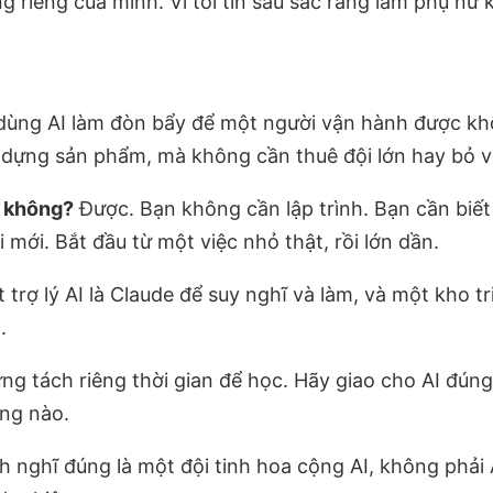
g riêng của mình. Vì tôi tin sâu sắc rằng làm phụ nữ 
dùng AI làm đòn bẩy để một người vận hành được khối 
í dựng sản phẩm, mà không cần thuê đội lớn hay bỏ v
c không?
Được. Bạn không cần lập trình. Bạn cần biết
mới. Bắt đầu từ một việc nhỏ thật, rồi lớn dần.
 trợ lý AI là Claude để suy nghĩ và làm, và một kho t
.
g tách riêng thời gian để học. Hãy giao cho AI đún
êng nào.
 nghĩ đúng là một đội tinh hoa cộng AI, không phải A