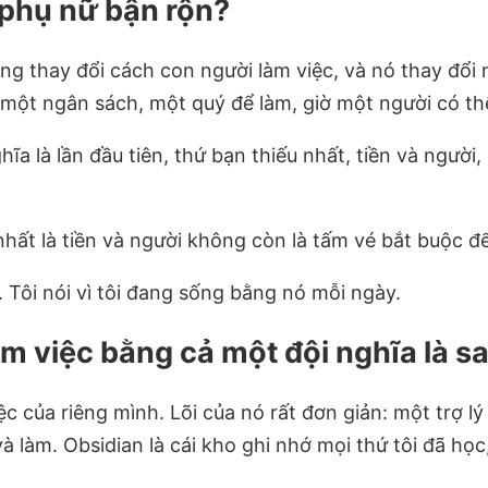
a phụ nữ bận rộn?
ang thay đổi cách con người làm việc, và nó thay đổ
 một ngân sách, một quý để làm, giờ một người có th
a là lần đầu tiên, thứ bạn thiếu nhất, tiền và người,
 nhất là tiền và người không còn là tấm vé bắt buộc đ
 Tôi nói vì tôi đang sống bằng nó mỗi ngày.
àm việc bằng cả một đội nghĩa là s
c của riêng mình. Lõi của nó rất đơn giản: một trợ lý 
và làm. Obsidian là cái kho ghi nhớ mọi thứ tôi đã học,