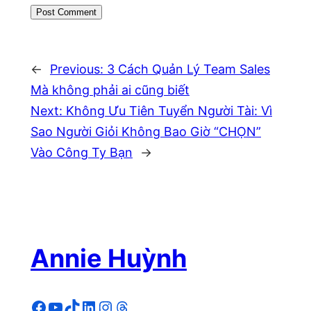
←
Previous:
3 Cách Quản Lý Team Sales
Mà không phải ai cũng biết
Next:
Không Ưu Tiên Tuyển Người Tài: Vì
Sao Người Giỏi Không Bao Giờ “CHỌN”
Vào Công Ty Bạn
→
Annie Huỳnh
Facebook
YouTube
TikTok
LinkedIn
Instagram
Threads