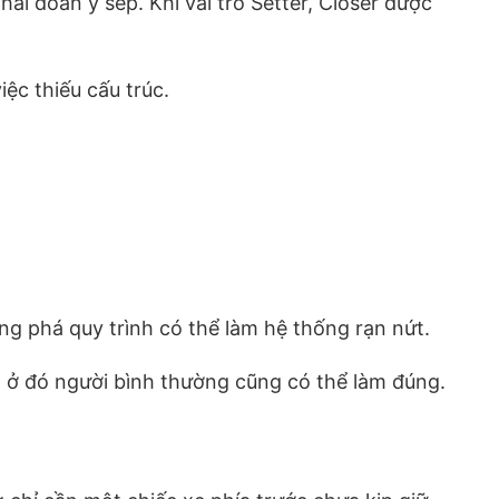
ải đoán ý sếp. Khi vai trò Setter, Closer được
ệc thiếu cấu trúc.
g phá quy trình có thể làm hệ thống rạn nứt.
 ở đó người bình thường cũng có thể làm đúng.