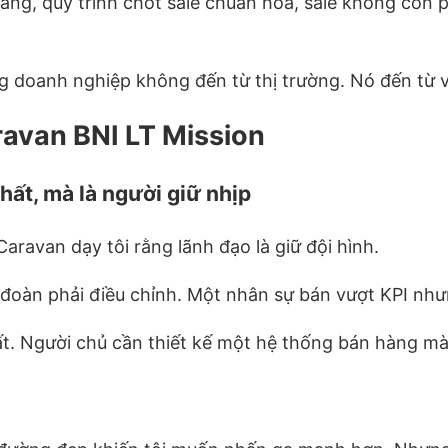
ng, quy trình chốt sale chuẩn hóa, sale không còn ph
.
g doanh nghiệp không đến từ thị trường. Nó đến từ vi
aravan BNI LT Mission
hất, mà là người giữ nhịp
aravan dạy tôi rằng lãnh đạo là giữ đội hình.
đoàn phải điều chỉnh. Một nhân sự bán vượt KPI nhưn
t. Người chủ cần thiết kế một hệ thống bán hàng mà