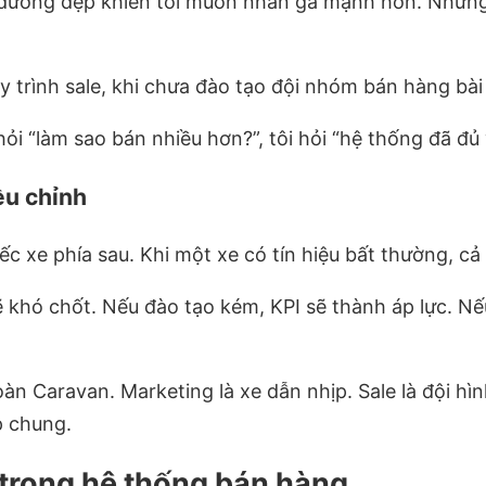
ường đẹp khiến tôi muốn nhấn ga mạnh hơn. Nhưng c
trình sale, khi chưa đào tạo đội nhóm bán hàng bài 
hỏi “làm sao bán nhiều hơn?”, tôi hỏi “hệ thống đã đ
ều chỉnh
c xe phía sau. Khi một xe có tín hiệu bất thường, cả
ẽ khó chốt. Nếu đào tạo kém, KPI sẽ thành áp lực. 
n Caravan. Marketing là xe dẫn nhịp. Sale là đội hì
p chung.
 trong hệ thống bán hàng